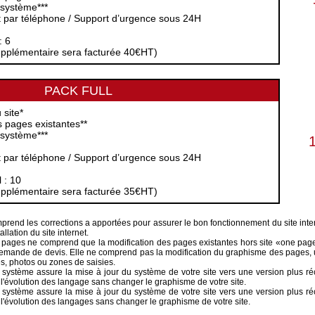
 système***
t par téléphone / Support d’urgence sous 24H
: 6
upplémentaire sera facturée 40€HT)
PACK FULL
 site*
 pages existantes**
 système***
t par téléphone / Support d’urgence sous 24H
 : 10
upplémentaire sera facturée 35€HT)
rend les corrections a apportées pour assurer le bon fonctionnement du site inter
llation du site internet.
 pages ne comprend que la modification des pages existantes hors site «one pa
 demande de devis. Elle ne comprend pas la modification du graphisme des pages, 
es, photos ou zones de saisies.
système assure la mise à jour du système de votre site vers une version plus réc
e l'évolution des langage sans changer le graphisme de votre site.
système assure la mise à jour du système de votre site vers une version plus réc
e l'évolution des langages sans changer le graphisme de votre site.