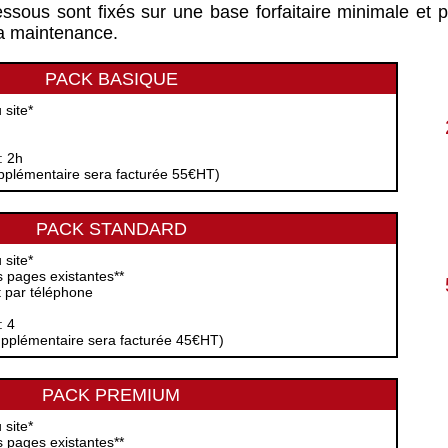
essous sont fixés sur une base forfaitaire minimale et p
 la maintenance.
PACK BASIQUE
 site*
: 2h
pplémentaire sera facturée 55€HT)
PACK STANDARD
 site*
 pages existantes**
t par téléphone
: 4
upplémentaire sera facturée 45€HT)
PACK PREMIUM
 site*
 pages existantes**